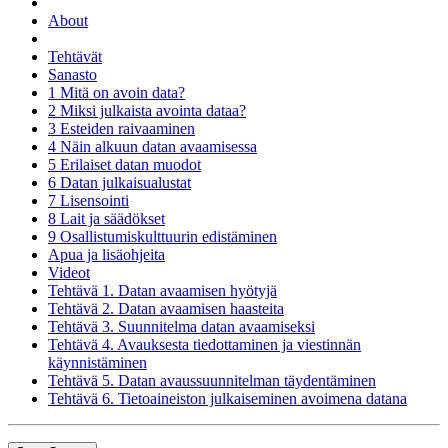
About
Tehtävät
Sanasto
1 Mitä on avoin data?
2 Miksi julkaista avointa dataa?
3 Esteiden raivaaminen
4 Näin alkuun datan avaamisessa
5 Erilaiset datan muodot
6 Datan julkaisualustat
7 Lisensointi
8 Lait ja säädökset
9 Osallistumiskulttuurin edistäminen
Apua ja lisäohjeita
Videot
Tehtävä 1. Datan avaamisen hyötyjä
Tehtävä 2. Datan avaamisen haasteita
Tehtävä 3. Suunnitelma datan avaamiseksi
Tehtävä 4. Avauksesta tiedottaminen ja viestinnän
käynnistäminen
Tehtävä 5. Datan avaussuunnitelman täydentäminen
Tehtävä 6. Tietoaineiston julkaiseminen avoimena datana