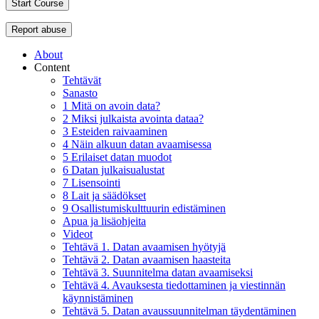
Start Course
Report abuse
About
Content
Tehtävät
Sanasto
1 Mitä on avoin data?
2 Miksi julkaista avointa dataa?
3 Esteiden raivaaminen
4 Näin alkuun datan avaamisessa
5 Erilaiset datan muodot
6 Datan julkaisualustat
7 Lisensointi
8 Lait ja säädökset
9 Osallistumiskulttuurin edistäminen
Apua ja lisäohjeita
Videot
Tehtävä 1. Datan avaamisen hyötyjä
Tehtävä 2. Datan avaamisen haasteita
Tehtävä 3. Suunnitelma datan avaamiseksi
Tehtävä 4. Avauksesta tiedottaminen ja viestinnän
käynnistäminen
Tehtävä 5. Datan avaussuunnitelman täydentäminen