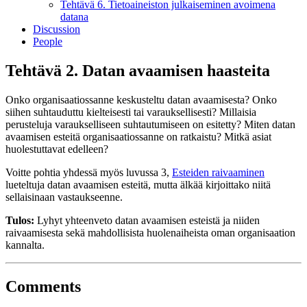
Tehtävä 6. Tietoaineiston julkaiseminen avoimena
datana
Discussion
People
Tehtävä 2. Datan avaamisen haasteita
Onko organisaatiossanne keskusteltu datan avaamisesta? Onko
siihen suhtauduttu kielteisesti tai varauksellisesti? Millaisia
perusteluja varaukselliseen suhtautumiseen on esitetty? Miten datan
avaamisen esteitä organisaatiossanne on ratkaistu? Mitkä asiat
huolestuttavat edelleen?
Voitte pohtia yhdessä myös luvussa 3,
Esteiden raivaaminen
lueteltuja datan avaamisen esteitä, mutta älkää kirjoittako niitä
sellaisinaan vastaukseenne.
Tulos:
Lyhyt yhteenveto datan avaamisen esteistä ja niiden
raivaamisesta sekä mahdollisista huolenaiheista oman organisaation
kannalta.
Comments