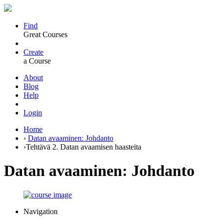
Find
Great Courses
Create
a Course
About
Blog
Help
Login
Home
›
Datan avaaminen: Johdanto
›
Tehtävä 2. Datan avaamisen haasteita
Datan avaaminen: Johdanto
Navigation