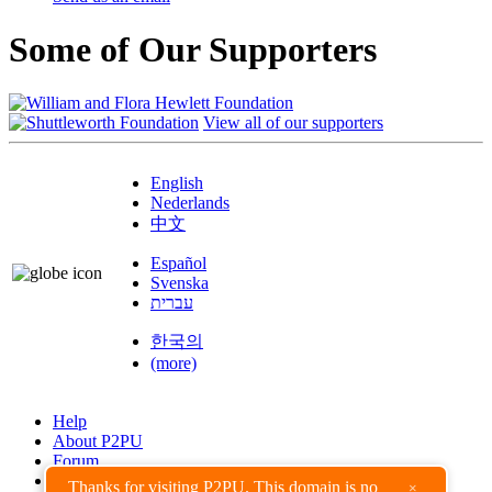
Some of Our Supporters
View all of our supporters
English
Nederlands
中文
Español
Svenska
עברית
한국의
(more)
Help
About P2PU
Forum
Found a Bug?
Thanks for visiting P2PU. This domain is no
×