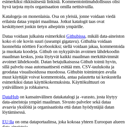
esimerkiksi rikkinäisestä linkistä. Kommentointimahdollisuus olisi
hyvä tarjota myös organisaation omilla nettisivuilla.
Katalogeja on monenlaisia. Osa on yleisiä, jonne voidaan viedä
erilaista dataa ympäri maailmaa. Jotkut katalogit taas ovat
keskittyneet jonkin tietyn aihepiirin ympärille.
Dataa voidaan julkaista esimerkiksi
Githubissa
, mikäli data-aineiston
koko ei ole kovin suuri (useampi gigatavu). Githubia voidaan
luonnehtia nörttien Facebookiksi; siellä voidaan jakaa, kommentoida
ja muokata koodeja. Github on nykypäivän avoimen lähdekoodin
maailman keskus, josta löytyvät kaikki maailman merkittävimmät
avoimet lähdekoodit. Datan betajulkaisussa Github toimii hyvin,
sillä palvelu osaa automaattisesti esittää mm. CSV-taulukoita ja
geodataa visualisoidussa muodossa. Githubin toimintojen avulla
muut käyttäjät voivat kommentoida, antaa palautetta tai keskustella
esimerkiksi datan käyttökokemuksista. Käyttökulttuuri on
ystävällinen ja rohkaiseva.
DataHub
on kansainvälinen datakatalogi ja -varasto, josta löytyy
data-aineistoja ympäri maailman. Sivusto palvelee sekä dataa
avaavia yksilöitä ja organisaatioita että datan hyödyntäjiä datan
löytämisessä.
EU:lla
on oma dataportaalinsa, joka kokoaa yhteen Euroopan alueen
data-aineistoja.