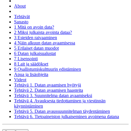
About
Tehtävät
Sanasto
1 Mitä on avoin data?
2 Miksi julkaista avointa dataa?
3 Esteiden raivaaminen
4 Näin alkuun datan avaamisessa
5 Erilaiset datan muodot
6 Datan julkaisualustat
7 Lisensointi
8 Lait ja säädökset
9 Osallistumiskulttuurin edistäminen
Apua ja lisäohjeita
Videot
Tehtävä 1. Datan avaamisen hyötyjä
Tehtävä 2. Datan avaamisen haasteita
Tehtävä 3. Suunnitelma datan avaamiseksi
Tehtävä 4. Avauksesta tiedottaminen ja viestinnän
käynnistäminen
Tehtävä 5. Datan avaussuunnitelman täydentäminen
Tehtävä 6. Tietoaineiston julkaiseminen avoimena datana