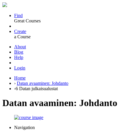
Find
Great Courses
Create
a Course
About
Blog
Help
Login
Home
›
Datan avaaminen: Johdanto
›
6 Datan julkaisualustat
Datan avaaminen: Johdanto
Navigation