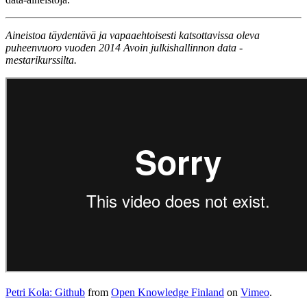
Aineistoa täydentävä ja vapaaehtoisesti katsottavissa oleva
puheenvuoro vuoden 2014 Avoin julkishallinnon data -
mestarikurssilta.
Petri Kola: Github
from
Open Knowledge Finland
on
Vimeo
.