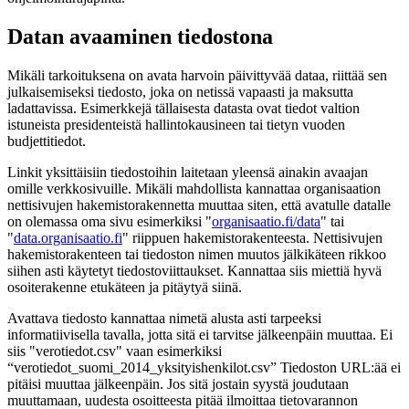
Datan avaaminen tiedostona
Mikäli tarkoituksena on avata harvoin päivittyvää dataa, riittää sen
julkaisemiseksi tiedosto, joka on netissä vapaasti ja maksutta
ladattavissa. Esimerkkejä tällaisesta datasta ovat tiedot valtion
istuneista presidenteistä hallintokausineen tai tietyn vuoden
budjettitiedot.
Linkit yksittäisiin tiedostoihin laitetaan yleensä ainakin avaajan
omille verkkosivuille. Mikäli mahdollista kannattaa organisaation
nettisivujen hakemistorakennetta muuttaa siten, että avatulle datalle
on olemassa oma sivu esimerkiksi "
organisaatio.fi/data
" tai
"
data.organisaatio.fi
" riippuen hakemistorakenteesta. Nettisivujen
hakemistorakenteen tai tiedoston nimen muutos jälkikäteen rikkoo
siihen asti käytetyt tiedostoviittaukset. Kannattaa siis miettiä hyvä
osoiterakenne etukäteen ja pitäytyä siinä.
Avattava tiedosto kannattaa nimetä alusta asti tarpeeksi
informatiivisella tavalla, jotta sitä ei tarvitse jälkeenpäin muuttaa. Ei
siis "verotiedot.csv" vaan esimerkiksi
“verotiedot_suomi_2014_yksityishenkilot.csv” Tiedoston URL:ää ei
pitäisi muuttaa jälkeenpäin. Jos sitä jostain syystä joudutaan
muuttamaan, uudesta osoitteesta pitää ilmoittaa tietovarannon