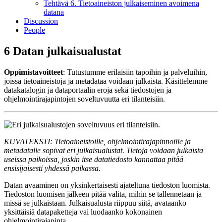
Tehtävä 6. Tietoaineiston julkaiseminen avoimena
datana
Discussion
People
6 Datan julkaisualustat
Oppimistavoitteet
: Tutustumme erilaisiin tapoihin ja palveluihin,
joissa tietoaineistoja ja metadataa voidaan julkaista. Käsittelemme
datakatalogin ja dataportaalin eroja sekä tiedostojen ja
ohjelmointirajapintojen soveltuvuutta eri tilanteisiin.
KUVATEKSTI: Tietoaineistoille, ohjelmointirajapinnoille ja
metadatalle sopivat eri julkaisualustat. Tietoja voidaan julkaista
useissa paikoissa, joskin itse datatiedosto kannattaa pitää
ensisijaisesti yhdessä paikassa.
Datan avaaminen on yksinkertaisesti ajateltuna tiedoston luomista.
Tiedoston luomisen jälkeen pitää valita, mihin se tallennetaan ja
missä se julkaistaan. Julkaisualusta riippuu siitä, avataanko
yksittäisiä datapaketteja vai luodaanko kokonainen
ohjelmointirajapinta.