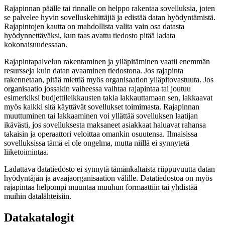
Rajapinnan päälle tai rinnalle on helppo rakentaa sovelluksia, joten
se palvelee hyvin sovelluskehittäjiä ja edistää datan hyödyntämistä.
Rajapintojen kautta on mahdollista valita vain osa datasta
hyödynnettäväksi, kun taas avattu tiedosto pitää ladata
kokonaisuudessaan.
Rajapintapalvelun rakentaminen ja ylläpitäminen vaatii enemmän
resursseja kuin datan avaaminen tiedostona. Jos rajapinta
rakennetaan, pitää miettiä myös organisaation ylläpitovastuuta. Jos
organisaatio jossakin vaiheessa vaihtaa rajapintaa tai joutuu
esimerkiksi budjettileikkausten takia lakkauttamaan sen, lakkaavat
myös kaikki sitä käyttävät sovellukset toimimasta. Rajapinnan
muuttuminen tai lakkaaminen voi yllättää sovelluksen laatijan
ikävästi, jos sovelluksesta maksaneet asiakkaat haluavat rahansa
takaisin ja operaattori veloittaa omankin osuutensa. Ilmaisissa
sovelluksissa tämä ei ole ongelma, mutta niillä ei synnytetä
liiketoimintaa.
Ladattava datatiedosto ei synnytä tämänkaltaista riippuvuutta datan
hyödyntäjän ja avaajaorganisaation välille. Datatiedostoa on myös
rajapintaa helpompi muuntaa muuhun formaattiin tai yhdistää
muihin datalähteisiin.
Datakatalogit