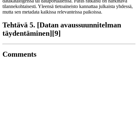
datakatalogeissa tai dataportaaleissa. Paras ratkaisu on harkittava
tilannekohtaisesti. Yleensä tietoaineisto kannattaa julkaista yhdessä,
mutta sen metadata kaikissa relevanteissa paikoissa.
Tehtävä 5. [Datan avaussuunnitelman
täydentäminen][9]
Comments