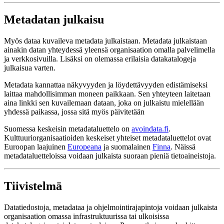
Metadatan julkaisu
Myös dataa kuvaileva metadata julkaistaan. Metadata julkaistaan
ainakin datan yhteydessä yleensä organisaation omalla palvelimella
ja verkkosivuilla. Lisäksi on olemassa erilaisia datakatalogeja
julkaisua varten.
Metadata kannattaa näkyvyyden ja löydettävyyden edistämiseksi
laittaa mahdollisimman moneen paikkaan. Sen yhteyteen laitetaan
aina linkki sen kuvailemaan dataan, joka on julkaistu mielellään
yhdessä paikassa, jossa sitä myös päivitetään
Suomessa keskeisin metadataluettelo on
avoindata.fi
.
Kulttuuriorganisaatioiden keskeiset yhteiset metadataluettelot ovat
Euroopan laajuinen
Europeana
ja suomalainen
Finna
. Näissä
metadataluetteloissa voidaan julkaista suoraan pieniä tietoaineistoja.
Tiivistelmä
Datatiedostoja, metadataa ja ohjelmointirajapintoja voidaan julkaista
organisaation omassa infrastruktuurissa tai ulkoisissa