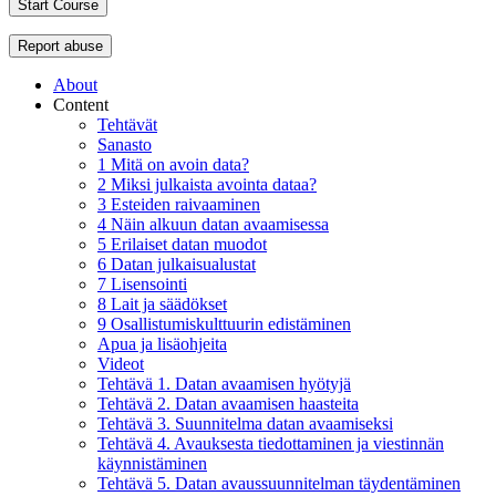
Start Course
Report abuse
About
Content
Tehtävät
Sanasto
1 Mitä on avoin data?
2 Miksi julkaista avointa dataa?
3 Esteiden raivaaminen
4 Näin alkuun datan avaamisessa
5 Erilaiset datan muodot
6 Datan julkaisualustat
7 Lisensointi
8 Lait ja säädökset
9 Osallistumiskulttuurin edistäminen
Apua ja lisäohjeita
Videot
Tehtävä 1. Datan avaamisen hyötyjä
Tehtävä 2. Datan avaamisen haasteita
Tehtävä 3. Suunnitelma datan avaamiseksi
Tehtävä 4. Avauksesta tiedottaminen ja viestinnän
käynnistäminen
Tehtävä 5. Datan avaussuunnitelman täydentäminen