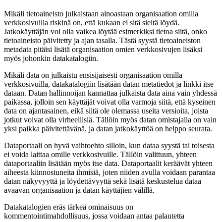
Mikäli tietoaineisto julkaistaan ainoastaan organisaation omilla
verkkosivuilla riskinä on, että kukaan ei sitä sieltä löydä.
Jatkokäyttäjän voi olla vaikea löytää esimerkiksi tietoa siitä, onko
tietoaineisto päivitetty ja ajan tasalla. Tästä syystä tietoaineiston
metadata pitäisi lisätä organisaation omien verkkosivujen lisäksi
myös johonkin datakatalogiin.
Mikäli data on julkaistu ensisijaisesti organisaation omilla
verkkosivuilla, datakatalogiin lisätään datan metatiedot ja linkki itse
dataan. Datan hallinnoijan kannattaa julkaista data aina vain yhdessä
paikassa, jolloin sen käyttäjät voivat olla varmoja siitä, että kyseinen
data on ajantasainen, eikä siitä ole olemassa useita versioita, joista
jotkut voivat olla virheellisiä. Tällöin myös datan omistajalla on vain
yksi paikka päivitettävänä, ja datan jatkokäyttöä on helppo seurata.
Dataportaali on hyvä vaihtoehto silloin, kun dataa syystä tai toisesta
ei voida laittaa omille verkkosivuille. Tällöin valittuun, yhteen
dataportaaliin lisätään myös itse data. Dataportaalit keräävät yhteen
aiheesta kiinnostuneita ihmisiä, joten niiden avulla voidaan parantaa
datan näkyvyyttä ja löydettävyyttä sekä lisätä keskustelua dataa
avaavan organisaation ja datan käyttäjien välillä.
Datakatalogien eräs tärkeä ominaisuus on
kommentointimahdollisuus, jossa voidaan antaa palautetta