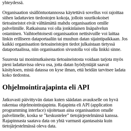
yhteydessä.
Organisaation sisällöntuotannossa käytettävä sovellus voi rajoittaa
siihen ladattavien tiedostojen kokoja, jolloin suurikokoiset
tietoaineistot eivät välttämättä mahdu organisaation omille
palvelimille. Ratkaisuna voi olla jonkinlaisen lisäpalvelun
ostaminen. Vaihtoehtoisesti organisaation nettisivuille voi laittaa
linkin erilliseen dataportaaliin tai muuhun datan sijaintipaikkaan. Jos
kaikki organisaation tietoaineistojen tiedot julkaistaan tietyssä
dataportaalissa, niin organisaation sivustolla voi olla linkki sinne.
Suuresta tai monimutkaisesta tietoaineistosta voidaan tarjota myös
pieni ladattavissa oleva osa, jotta datan hyödyntäjät saavat
käsityksen, mistä datassa on kyse ilman, että heidän tarvitsee ladata
koko tiedostoa.
Ohjelmointirajapinta eli API
Jatkuvasti päivittyvän datan kuten säädatan avaukselle on hyvä
rakentaa ohjelmointirajapinta. Rajapinta eli API (application
programming interface) sijoitetaan aina organisaation omalle
palvelimelle, koska se ”keskustelee” tietojärjestelmänsä kanssa.
Rajapinnasta saatava data on yhtä varmasti ajantasaista kuin
tietojärjestelmässä oleva data.