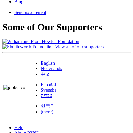
Blog
Send us an email
Some of Our Supporters
View all of our supporters
English
Nederlands
中文
Español
Svenska
עברית
한국의
(more)
Help
About P2PU