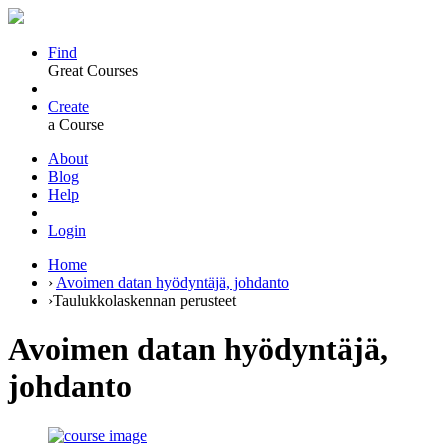
Find
Great Courses
Create
a Course
About
Blog
Help
Login
Home
›
Avoimen datan hyödyntäjä, johdanto
›
Taulukkolaskennan perusteet
Avoimen datan hyödyntäjä,
johdanto