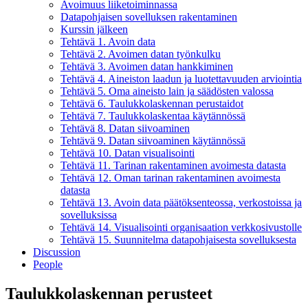
Avoimuus liiketoiminnassa
Datapohjaisen sovelluksen rakentaminen
Kurssin jälkeen
Tehtävä 1. Avoin data
Tehtävä 2. Avoimen datan työnkulku
Tehtävä 3. Avoimen datan hankkiminen
Tehtävä 4. Aineiston laadun ja luotettavuuden arviointia
Tehtävä 5. Oma aineisto lain ja säädösten valossa
Tehtävä 6. Taulukkolaskennan perustaidot
Tehtävä 7. Taulukkolaskentaa käytännössä
Tehtävä 8. Datan siivoaminen
Tehtävä 9. Datan siivoaminen käytännössä
Tehtävä 10. Datan visualisointi
Tehtävä 11. Tarinan rakentaminen avoimesta datasta
Tehtävä 12. Oman tarinan rakentaminen avoimesta
datasta
Tehtävä 13. Avoin data päätöksenteossa, verkostoissa ja
sovelluksissa
Tehtävä 14. Visualisointi organisaation verkkosivustolle
Tehtävä 15. Suunnitelma datapohjaisesta sovelluksesta
Discussion
People
Taulukkolaskennan perusteet