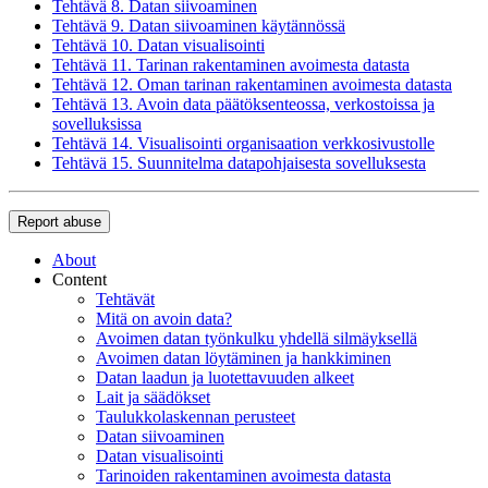
Tehtävä 8. Datan siivoaminen
Tehtävä 9. Datan siivoaminen käytännössä
Tehtävä 10. Datan visualisointi
Tehtävä 11. Tarinan rakentaminen avoimesta datasta
Tehtävä 12. Oman tarinan rakentaminen avoimesta datasta
Tehtävä 13. Avoin data päätöksenteossa, verkostoissa ja
sovelluksissa
Tehtävä 14. Visualisointi organisaation verkkosivustolle
Tehtävä 15. Suunnitelma datapohjaisesta sovelluksesta
Report abuse
About
Content
Tehtävät
Mitä on avoin data?
Avoimen datan työnkulku yhdellä silmäyksellä
Avoimen datan löytäminen ja hankkiminen
Datan laadun ja luotettavuuden alkeet
Lait ja säädökset
Taulukkolaskennan perusteet
Datan siivoaminen
Datan visualisointi
Tarinoiden rakentaminen avoimesta datasta