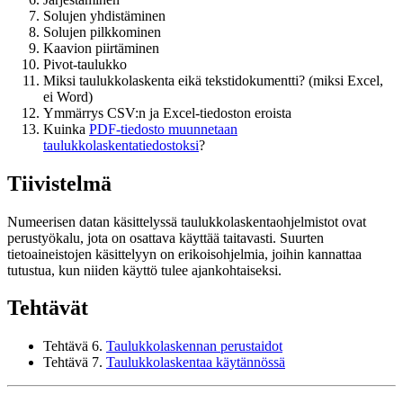
Solujen yhdistäminen
Solujen pilkkominen
Kaavion piirtäminen
Pivot-taulukko
Miksi taulukkolaskenta eikä tekstidokumentti? (miksi Excel,
ei Word)
Ymmärrys CSV:n ja Excel-tiedoston eroista
Kuinka
PDF-tiedosto muunnetaan
taulukkolaskentatiedostoksi
?
Tiivistelmä
Numeerisen datan käsittelyssä taulukkolaskentaohjelmistot ovat
perustyökalu, jota on osattava käyttää taitavasti. Suurten
tietoaineistojen käsittelyyn on erikoisohjelmia, joihin kannattaa
tutustua, kun niiden käyttö tulee ajankohtaiseksi.
Tehtävät
Tehtävä 6.
Taulukkolaskennan perustaidot
Tehtävä 7.
Taulukkolaskentaa käytännössä