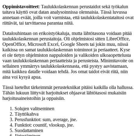
Oppimistavoitteet
: Taulukkolaskennan perustaidot sekä työkalun
taitava käyttö ovat datan analysoinnissa olennaisia. Tässä luvussa
annetaan eväät, joilla voit varmistaa, että taulukkolaskentataitosi ovat
riittävät, tai tarvittaessa parantaa niitä.
Datalouhintaan on erikoistyökaluja, mutta lähtötasona voidaan pitää
taulukkolaskennan perustaitoja. Oli ohjelmistosi sitten LibreOffice,
OpenOffice, Microsoft Excel, Google Sheets tai jokin muu, niissä
kaikissa on samat taulukkolaskennan toiminnot ja periaatteet. Kyse
ei ole tietyn ohjelmiston nappuloiden ja valikoiden ulkoaopettelusta
vaan taulukkolaskennan periaatteista ja perusteista. Minimitavoite on
sellainen ymmärrys taulukkolaskennasta, että pystyy aavistamaan,
mitä kaikkea datalle voidaan tehdä. Jos omat taidot eivät riitä, niin
aina voi kysyä apua.
Tässä luetellut tärkeimmät perustekniikat pitäisi kaikilla olla hallussa.
Tähän lukuun liittyvät harjoitukset ohjaavat lähtötasosi mukaisiin
harjoitusaineistoihin ja oppaisiin.
Solujen valitseminen
Täyttökahva
Perusfunktiot: sum, average, jne.
Funktiot: countif, vlookup, jne.
Suodattaminen
Järjestäminen