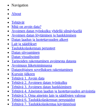
Navigation
About
Tehtävät
Mitä on avoin data?
Avoimen datan työnkulku yhdellä silmäyksellä
Avoimen datan löytäminen ja hankkiminen
Datan laadun ja luotettavuuden alkeet
Lait ja säädökset
Taulukkolaskennan perusteet
Datan siivoaminen
Datan visualisointi
Tarinoiden rakentaminen avoimesta datasta
Avoimuus liiketoiminnassa
Datapohjaisen sovelluksen rakentaminen
Kurssin jälkeen
Tehtävä 1. Avoin data
Tehtävä 2. Avoimen datan työnkulku
Tehtävä 3. Avoimen datan hankkiminen
Tehtävä 4. Aineiston laadun ja luotettavuuden arviointia
Tehtävä 5. Oma aineisto lain ja säädösten valossa
Tehtävä 6. Taulukkolaskennan perustaidot
Tehtävä 7. Taulukkolaskentaa käytännössä