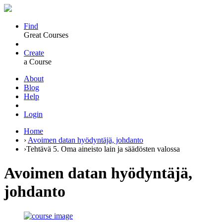
Find
Great Courses
Create
a Course
About
Blog
Help
Login
Home
›
Avoimen datan hyödyntäjä, johdanto
›
Tehtävä 5. Oma aineisto lain ja säädösten valossa
Avoimen datan hyödyntäjä,
johdanto