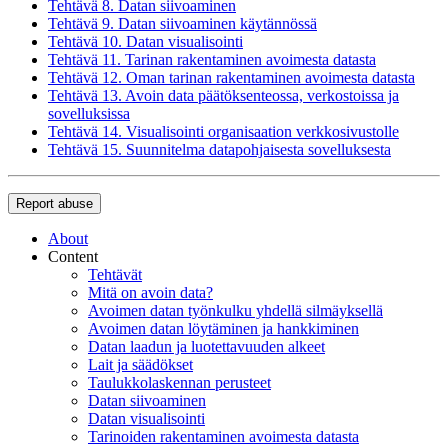
Tehtävä 8. Datan siivoaminen
Tehtävä 9. Datan siivoaminen käytännössä
Tehtävä 10. Datan visualisointi
Tehtävä 11. Tarinan rakentaminen avoimesta datasta
Tehtävä 12. Oman tarinan rakentaminen avoimesta datasta
Tehtävä 13. Avoin data päätöksenteossa, verkostoissa ja
sovelluksissa
Tehtävä 14. Visualisointi organisaation verkkosivustolle
Tehtävä 15. Suunnitelma datapohjaisesta sovelluksesta
Report abuse
About
Content
Tehtävät
Mitä on avoin data?
Avoimen datan työnkulku yhdellä silmäyksellä
Avoimen datan löytäminen ja hankkiminen
Datan laadun ja luotettavuuden alkeet
Lait ja säädökset
Taulukkolaskennan perusteet
Datan siivoaminen
Datan visualisointi
Tarinoiden rakentaminen avoimesta datasta