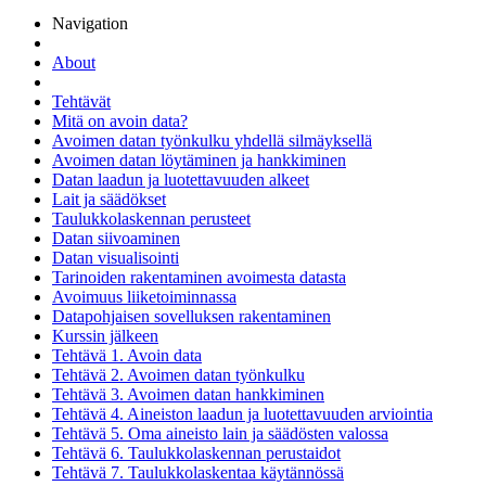
Navigation
About
Tehtävät
Mitä on avoin data?
Avoimen datan työnkulku yhdellä silmäyksellä
Avoimen datan löytäminen ja hankkiminen
Datan laadun ja luotettavuuden alkeet
Lait ja säädökset
Taulukkolaskennan perusteet
Datan siivoaminen
Datan visualisointi
Tarinoiden rakentaminen avoimesta datasta
Avoimuus liiketoiminnassa
Datapohjaisen sovelluksen rakentaminen
Kurssin jälkeen
Tehtävä 1. Avoin data
Tehtävä 2. Avoimen datan työnkulku
Tehtävä 3. Avoimen datan hankkiminen
Tehtävä 4. Aineiston laadun ja luotettavuuden arviointia
Tehtävä 5. Oma aineisto lain ja säädösten valossa
Tehtävä 6. Taulukkolaskennan perustaidot
Tehtävä 7. Taulukkolaskentaa käytännössä