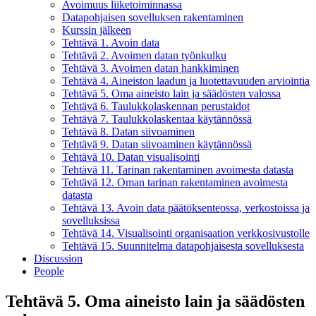
Avoimuus liiketoiminnassa
Datapohjaisen sovelluksen rakentaminen
Kurssin jälkeen
Tehtävä 1. Avoin data
Tehtävä 2. Avoimen datan työnkulku
Tehtävä 3. Avoimen datan hankkiminen
Tehtävä 4. Aineiston laadun ja luotettavuuden arviointia
Tehtävä 5. Oma aineisto lain ja säädösten valossa
Tehtävä 6. Taulukkolaskennan perustaidot
Tehtävä 7. Taulukkolaskentaa käytännössä
Tehtävä 8. Datan siivoaminen
Tehtävä 9. Datan siivoaminen käytännössä
Tehtävä 10. Datan visualisointi
Tehtävä 11. Tarinan rakentaminen avoimesta datasta
Tehtävä 12. Oman tarinan rakentaminen avoimesta
datasta
Tehtävä 13. Avoin data päätöksenteossa, verkostoissa ja
sovelluksissa
Tehtävä 14. Visualisointi organisaation verkkosivustolle
Tehtävä 15. Suunnitelma datapohjaisesta sovelluksesta
Discussion
People
Tehtävä 5. Oma aineisto lain ja säädösten